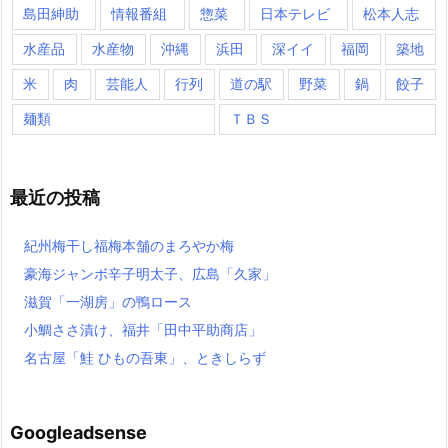
島田紳助
情報番組
惣菜
日本テレビ
松本人志
水産品
水産物
沖縄
浜田
深イイ
福岡
築地
米
肉
芸能人
行列
道の駅
野菜
鍋
餃子
麺類
ＴＢＳ
最近の投稿
紀州梅干し福梅本舗のまろやか梅
豪海ジャンボ辛子明太子、広島「久家」
滋賀「一湖房」の鴨ロース
小鯛ささ漬け、福井「田中平助商店」
名古屋「鮭 ひもの吾東」、ときしらず
Googleadsense