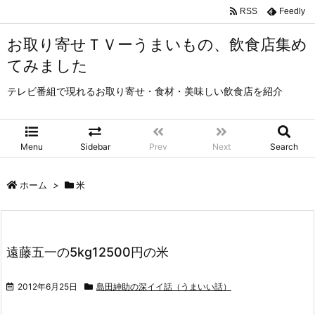
RSS
Feedly
お取り寄せＴＶーうまいもの、飲食店集め
てみました
テレビ番組で現れるお取り寄せ・食材・美味しい飲食店を紹介
Menu
Sidebar
Prev
Next
Search
ホーム
>
米
遠藤五一の5kg12500円の米
2012年6月25日
島田紳助の深イイ話（うまいい話）