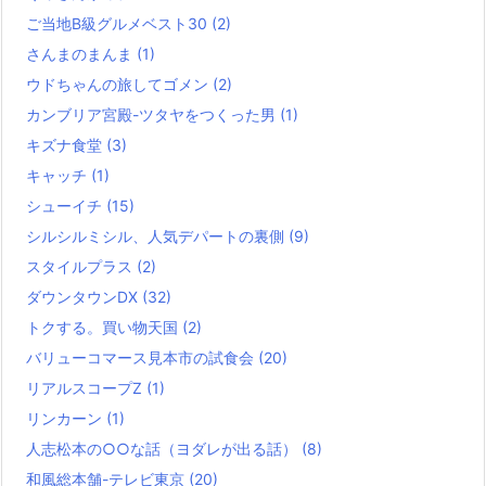
ご当地B級グルメベスト30
(2)
さんまのまんま
(1)
ウドちゃんの旅してゴメン
(2)
カンブリア宮殿-ツタヤをつくった男
(1)
キズナ食堂
(3)
キャッチ
(1)
シューイチ
(15)
シルシルミシル、人気デパートの裏側
(9)
スタイルプラス
(2)
ダウンタウンDX
(32)
トクする。買い物天国
(2)
バリューコマース見本市の試食会
(20)
リアルスコープZ
(1)
リンカーン
(1)
人志松本の○○な話（ヨダレが出る話）
(8)
和風総本舗-テレビ東京
(20)