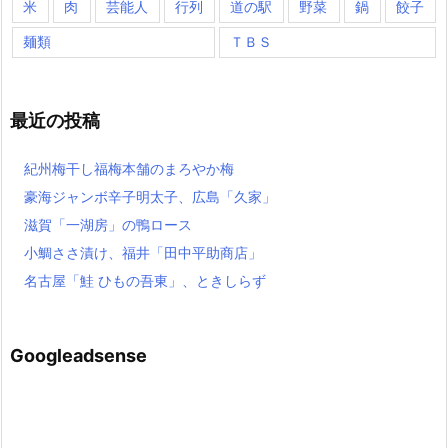
米
肉
芸能人
行列
道の駅
野菜
鍋
餃子
麺類
ＴＢＳ
最近の投稿
紀州梅干し福梅本舗のまろやか梅
豪海ジャンボ辛子明太子、広島「久家」
滋賀「一湖房」の鴨ロース
小鯛ささ漬け、福井「田中平助商店」
名古屋「鮭 ひもの吾東」、ときしらず
Googleadsense