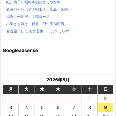
紀州梅干し福梅本舗のまろやか梅
豪海ジャンボ辛子明太子、広島「久家」
滋賀「一湖房」の鴨ロース
小鯛ささ漬け、福井「田中平助商店」
名古屋「鮭 ひもの吾東」、ときしらず
Googleadsense
2026年8月
月
火
水
木
金
土
日
1
2
3
4
5
6
7
8
9