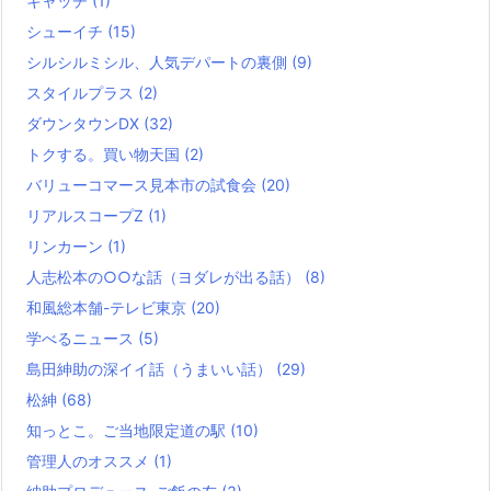
キャッチ
(1)
シューイチ
(15)
シルシルミシル、人気デパートの裏側
(9)
スタイルプラス
(2)
ダウンタウンDX
(32)
トクする。買い物天国
(2)
バリューコマース見本市の試食会
(20)
リアルスコープZ
(1)
リンカーン
(1)
人志松本の○○な話（ヨダレが出る話）
(8)
和風総本舗-テレビ東京
(20)
学べるニュース
(5)
島田紳助の深イイ話（うまいい話）
(29)
松紳
(68)
知っとこ。ご当地限定道の駅
(10)
管理人のオススメ
(1)