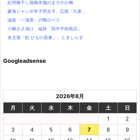
紀州梅干し福梅本舗のまろやか梅
豪海ジャンボ辛子明太子、広島「久家」
滋賀「一湖房」の鴨ロース
小鯛ささ漬け、福井「田中平助商店」
名古屋「鮭 ひもの吾東」、ときしらず
Googleadsense
2026年8月
月
火
水
木
金
土
日
1
2
3
4
5
6
7
8
9