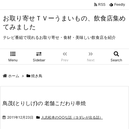
RSS
Feedly
お取り寄せＴＶーうまいもの、飲食店集め
てみました
テレビ番組で現れるお取り寄せ・食材・美味しい飲食店を紹介
Menu
Sidebar
Prev
Next
Search
ホーム
>
焼き鳥
鳥茂(とりしげ)の 老舗こだわり串焼
2011年12月23日
人志松本の○○な話（ヨダレが出る話）