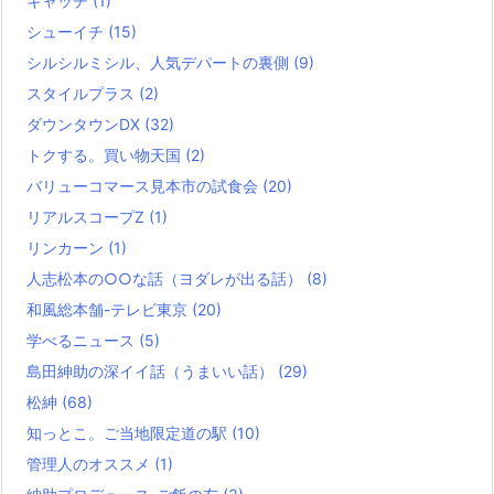
キャッチ
(1)
シューイチ
(15)
シルシルミシル、人気デパートの裏側
(9)
スタイルプラス
(2)
ダウンタウンDX
(32)
トクする。買い物天国
(2)
バリューコマース見本市の試食会
(20)
リアルスコープZ
(1)
リンカーン
(1)
人志松本の○○な話（ヨダレが出る話）
(8)
和風総本舗-テレビ東京
(20)
学べるニュース
(5)
島田紳助の深イイ話（うまいい話）
(29)
松紳
(68)
知っとこ。ご当地限定道の駅
(10)
管理人のオススメ
(1)