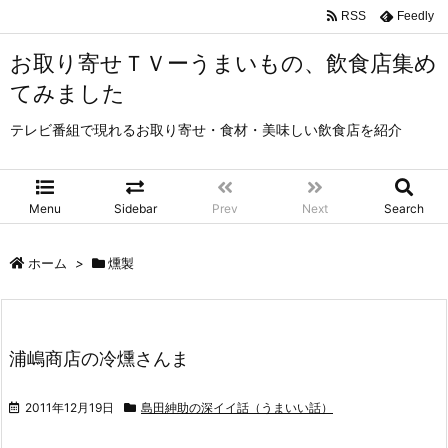
RSS
Feedly
お取り寄せＴＶーうまいもの、飲食店集め
てみました
テレビ番組で現れるお取り寄せ・食材・美味しい飲食店を紹介
Menu
Sidebar
Prev
Next
Search
ホーム
>
燻製
浦嶋商店の冷燻さんま
2011年12月19日
島田紳助の深イイ話（うまいい話）