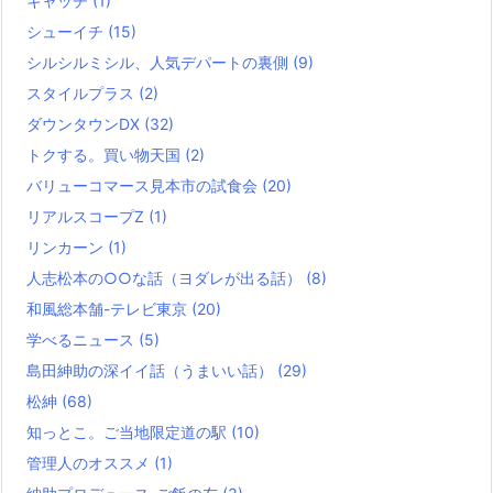
キャッチ
(1)
シューイチ
(15)
シルシルミシル、人気デパートの裏側
(9)
スタイルプラス
(2)
ダウンタウンDX
(32)
トクする。買い物天国
(2)
バリューコマース見本市の試食会
(20)
リアルスコープZ
(1)
リンカーン
(1)
人志松本の○○な話（ヨダレが出る話）
(8)
和風総本舗-テレビ東京
(20)
学べるニュース
(5)
島田紳助の深イイ話（うまいい話）
(29)
松紳
(68)
知っとこ。ご当地限定道の駅
(10)
管理人のオススメ
(1)