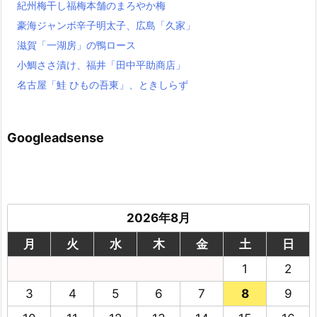
紀州梅干し福梅本舗のまろやか梅
豪海ジャンボ辛子明太子、広島「久家」
滋賀「一湖房」の鴨ロース
小鯛ささ漬け、福井「田中平助商店」
名古屋「鮭 ひもの吾東」、ときしらず
Googleadsense
2026年8月
月
火
水
木
金
土
日
1
2
3
4
5
6
7
8
9