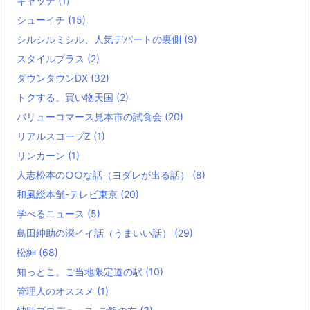
キャッチ
(1)
シューイチ
(15)
シルシルミシル、人気デパートの裏側
(9)
スタイルプラス
(2)
ダウンタウンDX
(32)
トクする。買い物天国
(2)
バリューコマース見本市の試食会
(20)
リアルスコープZ
(1)
リンカーン
(1)
人志松本の○○な話（ヨダレが出る話）
(8)
和風総本舗-テレビ東京
(20)
学べるニュース
(5)
島田紳助の深イイ話（うまいい話）
(29)
松紳
(68)
知っとこ。ご当地限定道の駅
(10)
管理人のオススメ
(1)