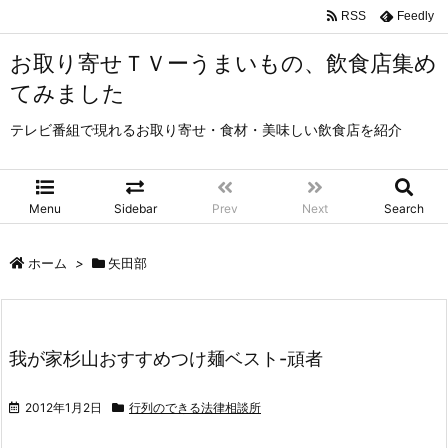
RSS
Feedly
お取り寄せＴＶーうまいもの、飲食店集め
てみました
テレビ番組で現れるお取り寄せ・食材・美味しい飲食店を紹介
Menu
Sidebar
Prev
Next
Search
ホーム
>
矢田部
我が家杉山おすすめつけ麺ベスト-頑者
2012年1月2日
行列のできる法律相談所