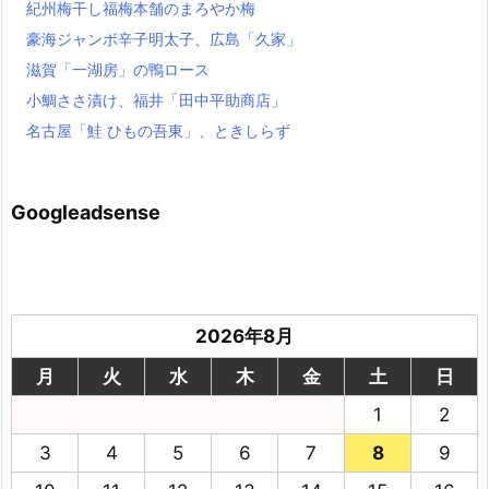
紀州梅干し福梅本舗のまろやか梅
豪海ジャンボ辛子明太子、広島「久家」
滋賀「一湖房」の鴨ロース
小鯛ささ漬け、福井「田中平助商店」
名古屋「鮭 ひもの吾東」、ときしらず
Googleadsense
2026年8月
月
火
水
木
金
土
日
1
2
3
4
5
6
7
8
9