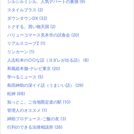
シルシルミシル、人気デパートの裏側
(9)
スタイルプラス
(2)
ダウンタウンDX
(32)
トクする。買い物天国
(2)
バリューコマース見本市の試食会
(20)
リアルスコープZ
(1)
リンカーン
(1)
人志松本の○○な話（ヨダレが出る話）
(8)
和風総本舗-テレビ東京
(20)
学べるニュース
(5)
島田紳助の深イイ話（うまいい話）
(29)
松紳
(68)
知っとこ。ご当地限定道の駅
(10)
管理人のオススメ
(1)
紳助プロデュース-ご飯の友
(3)
行列のできる法律相談所
(26)