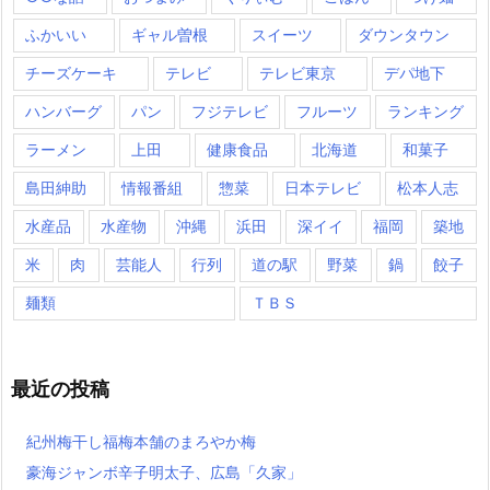
ふかいい
ギャル曽根
スイーツ
ダウンタウン
チーズケーキ
テレビ
テレビ東京
デパ地下
ハンバーグ
パン
フジテレビ
フルーツ
ランキング
ラーメン
上田
健康食品
北海道
和菓子
島田紳助
情報番組
惣菜
日本テレビ
松本人志
水産品
水産物
沖縄
浜田
深イイ
福岡
築地
米
肉
芸能人
行列
道の駅
野菜
鍋
餃子
麺類
ＴＢＳ
最近の投稿
紀州梅干し福梅本舗のまろやか梅
豪海ジャンボ辛子明太子、広島「久家」