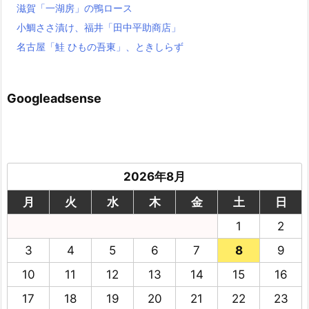
滋賀「一湖房」の鴨ロース
小鯛ささ漬け、福井「田中平助商店」
名古屋「鮭 ひもの吾東」、ときしらず
Googleadsense
2026年8月
月
火
水
木
金
土
日
1
2
3
4
5
6
7
8
9
10
11
12
13
14
15
16
17
18
19
20
21
22
23