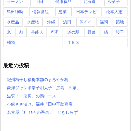
ラーメン
上田
健康食品
北海道
和菓子
島田紳助
情報番組
惣菜
日本テレビ
松本人志
水産品
水産物
沖縄
浜田
深イイ
福岡
築地
米
肉
芸能人
行列
道の駅
野菜
鍋
餃子
麺類
ＴＢＳ
最近の投稿
紀州梅干し福梅本舗のまろやか梅
豪海ジャンボ辛子明太子、広島「久家」
滋賀「一湖房」の鴨ロース
小鯛ささ漬け、福井「田中平助商店」
名古屋「鮭 ひもの吾東」、ときしらず