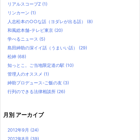
リアルスコープZ
(1)
リンカーン
(1)
人志松本の○○な話（ヨダレが出る話）
(8)
和風総本舗-テレビ東京
(20)
学べるニュース
(5)
島田紳助の深イイ話（うまいい話）
(29)
松紳
(68)
知っとこ。ご当地限定道の駅
(10)
管理人のオススメ
(1)
紳助プロデュース-ご飯の友
(3)
行列のできる法律相談所
(26)
月別 アーカイブ
2012年9月
(24)
2012年8月
(39)