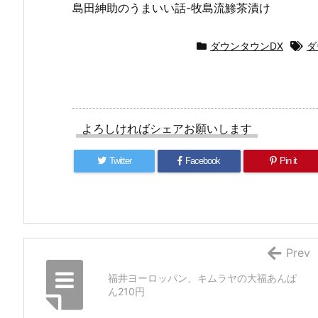
島田紳助のうまいい話-牧島流鯵茶漬け
ダウンタウンDX
ダ
よろしければシェアお願いします
Twitter
Facebook
Pin it
Prev
福井ヨーロッパン、キムラヤの大福あんぱ
ん210円