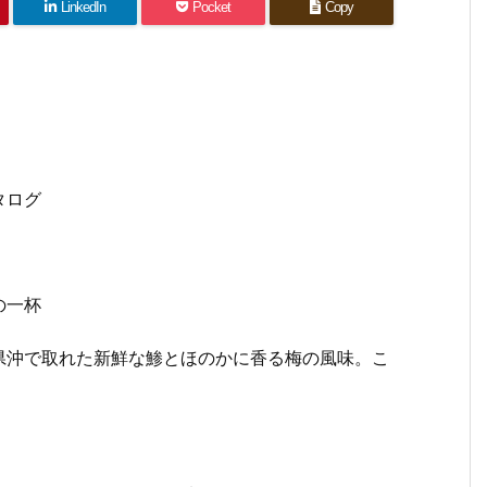
LinkedIn
Pocket
Copy
タログ
の一杯
県沖で取れた新鮮な鯵とほのかに香る梅の風味。こ