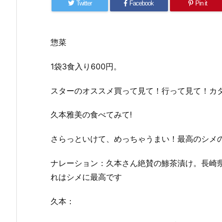
Twitter
Facebook
Pin it
惣菜
1袋3食入り600円。
スターのオススメ買って見て！行って見て！カ
久本雅美の食べてみて!
さらっといけて、めっちゃうまい！最高のシメ
ナレーション：久本さん絶賛の鯵茶漬け。長崎
れはシメに最高です
久本：