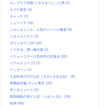
カンブリア宮殿-ツタヤをつくった男
(1)
キズナ食堂
(3)
キャッチ
(1)
シューイチ
(15)
シルシルミシル、人気デパートの裏側
(9)
スタイルプラス
(2)
ダウンタウンDX
(32)
トクする。買い物天国
(2)
バリューコマース見本市の試食会
(20)
リアルスコープZ
(1)
リンカーン
(1)
人志松本の○○な話（ヨダレが出る話）
(8)
和風総本舗-テレビ東京
(20)
学べるニュース
(5)
島田紳助の深イイ話（うまいい話）
(29)
松紳
(68)