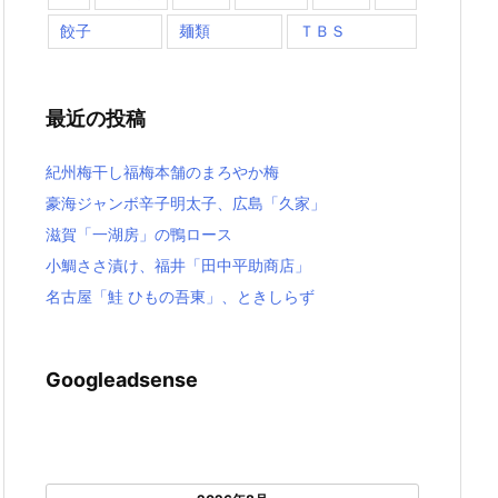
餃子
麺類
ＴＢＳ
最近の投稿
紀州梅干し福梅本舗のまろやか梅
豪海ジャンボ辛子明太子、広島「久家」
滋賀「一湖房」の鴨ロース
小鯛ささ漬け、福井「田中平助商店」
名古屋「鮭 ひもの吾東」、ときしらず
Googleadsense