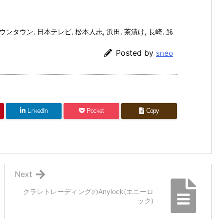
ウンタウン
,
日本テレビ
,
松本人志
,
浜田
,
茶漬け
,
長崎
,
鯵
Posted by
sneo
LinkedIn
Pocket
Copy
Next
クラレトレーディングのAnylock(エニーロ
ック)