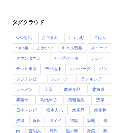
タグクラウド
○○な話
おつまみ
くりぃむ
ごはん
つけ麺
ふかいい
ギャル曽根
スイーツ
ダウンタウン
チーズケーキ
テレビ
テレビ東京
デパ地下
ハンバーグ
パン
フジテレビ
フルーツ
ランキング
ラーメン
上田
健康食品
北海道
和菓子
島田紳助
情報番組
惣菜
日本テレビ
松本人志
水産品
水産物
沖縄
浜田
深イイ
福岡
築地
米
肉
芸能人
行列
道の駅
野菜
鍋