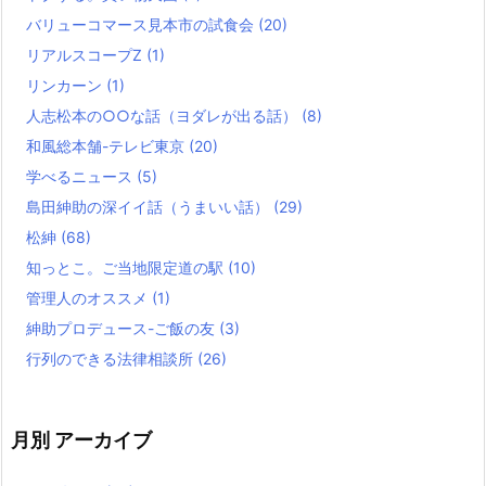
バリューコマース見本市の試食会
(20)
リアルスコープZ
(1)
リンカーン
(1)
人志松本の○○な話（ヨダレが出る話）
(8)
和風総本舗-テレビ東京
(20)
学べるニュース
(5)
島田紳助の深イイ話（うまいい話）
(29)
松紳
(68)
知っとこ。ご当地限定道の駅
(10)
管理人のオススメ
(1)
紳助プロデュース-ご飯の友
(3)
行列のできる法律相談所
(26)
月別 アーカイブ