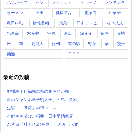
ハンバーグ
パン
フジテレビ
フルーツ
ランキング
ラーメン
上田
健康食品
北海道
和菓子
島田紳助
情報番組
惣菜
日本テレビ
松本人志
水産品
水産物
沖縄
浜田
深イイ
福岡
築地
米
肉
芸能人
行列
道の駅
野菜
鍋
餃子
麺類
ＴＢＳ
最近の投稿
紀州梅干し福梅本舗のまろやか梅
豪海ジャンボ辛子明太子、広島「久家」
滋賀「一湖房」の鴨ロース
小鯛ささ漬け、福井「田中平助商店」
名古屋「鮭 ひもの吾東」、ときしらず