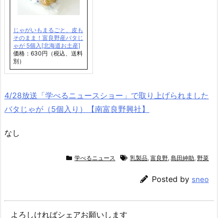
じゃがいもまるごと、皮も
そのまま！富良野産バタじ
ゃが 5個入[北海道お土産]
価格：630円（税込、送料
別）
4/28放送「学べるニュースショー」で取り上げられました
バタじゃが（5個入り）【南富良野興社】
なし
学べるニュース
乳製品
,
富良野
,
島田紳助
,
野菜
Posted by
sneo
よろしければシェアお願いします