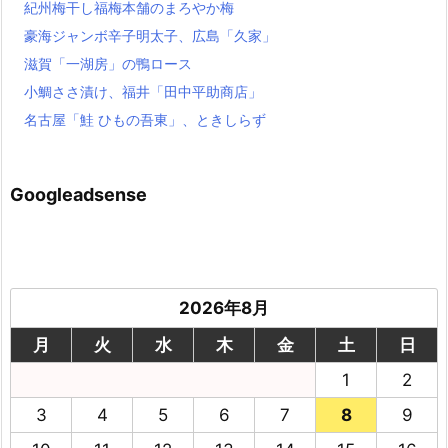
紀州梅干し福梅本舗のまろやか梅
豪海ジャンボ辛子明太子、広島「久家」
滋賀「一湖房」の鴨ロース
小鯛ささ漬け、福井「田中平助商店」
名古屋「鮭 ひもの吾東」、ときしらず
Googleadsense
2026年8月
月
火
水
木
金
土
日
1
2
3
4
5
6
7
8
9