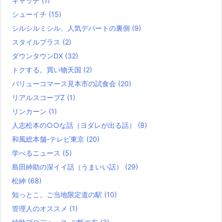
キャッチ
(1)
シューイチ
(15)
シルシルミシル、人気デパートの裏側
(9)
スタイルプラス
(2)
ダウンタウンDX
(32)
トクする。買い物天国
(2)
バリューコマース見本市の試食会
(20)
リアルスコープZ
(1)
リンカーン
(1)
人志松本の○○な話（ヨダレが出る話）
(8)
和風総本舗-テレビ東京
(20)
学べるニュース
(5)
島田紳助の深イイ話（うまいい話）
(29)
松紳
(68)
知っとこ。ご当地限定道の駅
(10)
管理人のオススメ
(1)