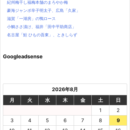
紀州梅干し福梅本舗のまろやか梅
豪海ジャンボ辛子明太子、広島「久家」
滋賀「一湖房」の鴨ロース
小鯛ささ漬け、福井「田中平助商店」
名古屋「鮭 ひもの吾東」、ときしらず
Googleadsense
2026年8月
月
火
水
木
金
土
日
1
2
3
4
5
6
7
8
9