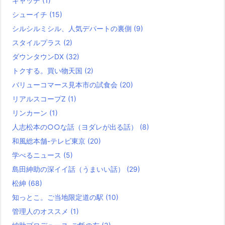
キャッチ
(1)
シューイチ
(15)
シルシルミシル、人気デパートの裏側
(9)
スタイルプラス
(2)
ダウンタウンDX
(32)
トクする。買い物天国
(2)
バリューコマース見本市の試食会
(20)
リアルスコープZ
(1)
リンカーン
(1)
人志松本の○○な話（ヨダレが出る話）
(8)
和風総本舗-テレビ東京
(20)
学べるニュース
(5)
島田紳助の深イイ話（うまいい話）
(29)
松紳
(68)
知っとこ。ご当地限定道の駅
(10)
管理人のオススメ
(1)