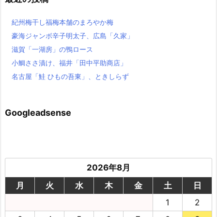
紀州梅干し福梅本舗のまろやか梅
豪海ジャンボ辛子明太子、広島「久家」
滋賀「一湖房」の鴨ロース
小鯛ささ漬け、福井「田中平助商店」
名古屋「鮭 ひもの吾東」、ときしらず
Googleadsense
2026年8月
月
火
水
木
金
土
日
1
2