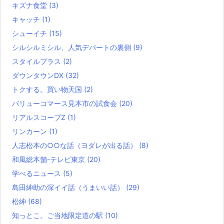
キズナ食堂
(3)
キャッチ
(1)
シューイチ
(15)
シルシルミシル、人気デパートの裏側
(9)
スタイルプラス
(2)
ダウンタウンDX
(32)
トクする。買い物天国
(2)
バリューコマース見本市の試食会
(20)
リアルスコープZ
(1)
リンカーン
(1)
人志松本の○○な話（ヨダレが出る話）
(8)
和風総本舗-テレビ東京
(20)
学べるニュース
(5)
島田紳助の深イイ話（うまいい話）
(29)
松紳
(68)
知っとこ。ご当地限定道の駅
(10)