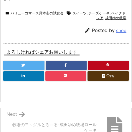
バリューコマース見本市の試食会
スイーツ
,
チーズケーキ
,
ベイクド
,
レア
,
成田ゆめ牧場
Posted by
sneo
よろしければシェアお願いします
Copy
Next
牧場のヨ～グルとろ～る-成田ゆめ牧場ロール
ケーキ