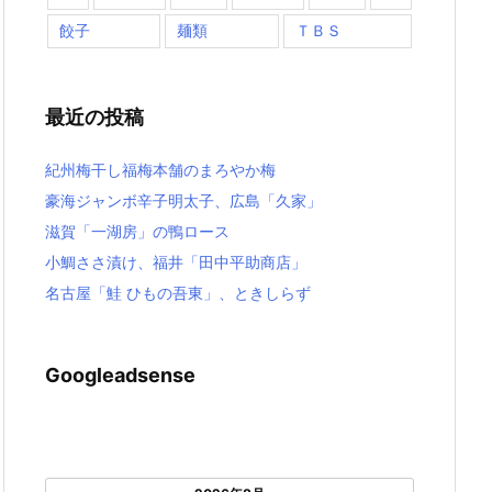
餃子
麺類
ＴＢＳ
最近の投稿
紀州梅干し福梅本舗のまろやか梅
豪海ジャンボ辛子明太子、広島「久家」
滋賀「一湖房」の鴨ロース
小鯛ささ漬け、福井「田中平助商店」
名古屋「鮭 ひもの吾東」、ときしらず
Googleadsense