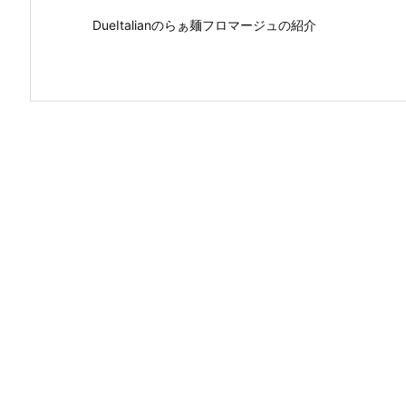
DueItalianのらぁ麺フロマージュの紹介