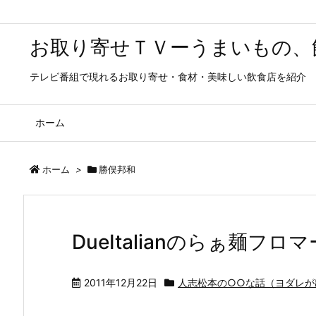
お取り寄せＴＶーうまいもの、
テレビ番組で現れるお取り寄せ・食材・美味しい飲食店を紹介
ホーム
ホーム
>
勝俣邦和
DueItalianのらぁ麺フロ
2011年12月22日
人志松本の○○な話（ヨダレが