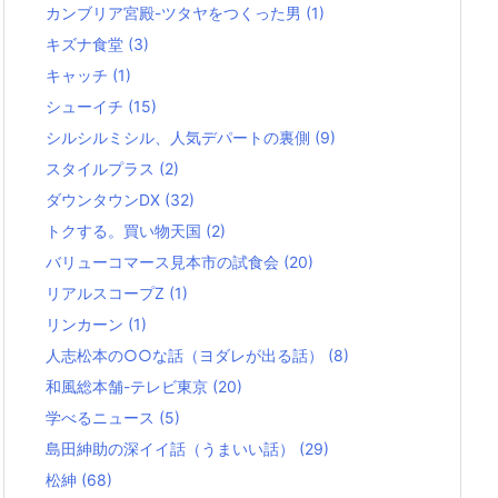
カンブリア宮殿-ツタヤをつくった男
(1)
キズナ食堂
(3)
キャッチ
(1)
シューイチ
(15)
シルシルミシル、人気デパートの裏側
(9)
スタイルプラス
(2)
ダウンタウンDX
(32)
トクする。買い物天国
(2)
バリューコマース見本市の試食会
(20)
リアルスコープZ
(1)
リンカーン
(1)
人志松本の○○な話（ヨダレが出る話）
(8)
和風総本舗-テレビ東京
(20)
学べるニュース
(5)
島田紳助の深イイ話（うまいい話）
(29)
松紳
(68)