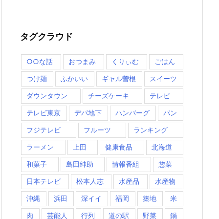
タグクラウド
○○な話
おつまみ
くりぃむ
ごはん
つけ麺
ふかいい
ギャル曽根
スイーツ
ダウンタウン
チーズケーキ
テレビ
テレビ東京
デパ地下
ハンバーグ
パン
フジテレビ
フルーツ
ランキング
ラーメン
上田
健康食品
北海道
和菓子
島田紳助
情報番組
惣菜
日本テレビ
松本人志
水産品
水産物
沖縄
浜田
深イイ
福岡
築地
米
肉
芸能人
行列
道の駅
野菜
鍋