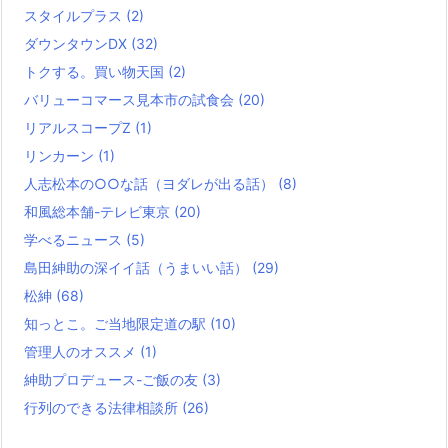
スタイルプラス
(2)
ダウンタウンDX
(32)
トクする。買い物天国
(2)
バリューコマース見本市の試食会
(20)
リアルスコープZ
(1)
リンカーン
(1)
人志松本の○○な話（ヨダレが出る話）
(8)
和風総本舗-テレビ東京
(20)
学べるニュース
(5)
島田紳助の深イイ話（うまいい話）
(29)
松紳
(68)
知っとこ。ご当地限定道の駅
(10)
管理人のオススメ
(1)
紳助プロデュース-ご飯の友
(3)
行列のできる法律相談所
(26)