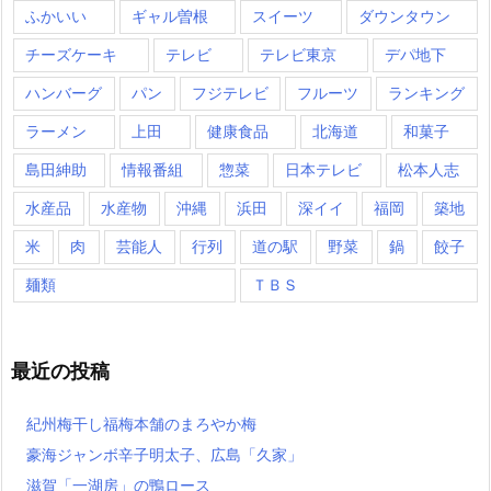
ふかいい
ギャル曽根
スイーツ
ダウンタウン
チーズケーキ
テレビ
テレビ東京
デパ地下
ハンバーグ
パン
フジテレビ
フルーツ
ランキング
ラーメン
上田
健康食品
北海道
和菓子
島田紳助
情報番組
惣菜
日本テレビ
松本人志
水産品
水産物
沖縄
浜田
深イイ
福岡
築地
米
肉
芸能人
行列
道の駅
野菜
鍋
餃子
麺類
ＴＢＳ
最近の投稿
紀州梅干し福梅本舗のまろやか梅
豪海ジャンボ辛子明太子、広島「久家」
滋賀「一湖房」の鴨ロース