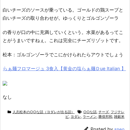
白いチーズのソースが乗っている。ゴールドの鶏スープと
白いチーズの取り合わせが。ゆっくりとゴルゴンゾーラ
の香りが口の中に充満していくという。水菜があるってこ
とがうまいですねぇ。これは完全にチーズリゾットです。
松本：ゴルゴンゾーラでこにかけられたらアウトでしょう
らぁ麺フロマージュ 3食入【黄金の塩らぁ麺Ｄue Italian 】
なし
人志松本の○○な話（ヨダレが出る話）
○○な話
,
チーズ
,
フジテレ
ビ
,
ヨダレ
,
ラーメン
,
勝俣邦和
,
雑穀米
Posted by
sneo