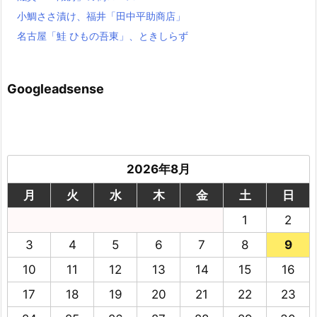
小鯛ささ漬け、福井「田中平助商店」
名古屋「鮭 ひもの吾東」、ときしらず
Googleadsense
2026年8月
月
火
水
木
金
土
日
1
2
3
4
5
6
7
8
9
10
11
12
13
14
15
16
17
18
19
20
21
22
23