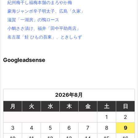
紀州梅干し福梅本舗のまろやか梅
豪海ジャンボ辛子明太子、広島「久家」
滋賀「一湖房」の鴨ロース
小鯛ささ漬け、福井「田中平助商店」
名古屋「鮭 ひもの吾東」、ときしらず
Googleadsense
2026年8月
月
火
水
木
金
土
日
1
2
3
4
5
6
7
8
9