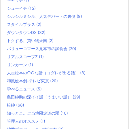
キャッチ
(1)
シューイチ
(15)
シルシルミシル、人気デパートの裏側
(9)
スタイルプラス
(2)
ダウンタウンDX
(32)
トクする。買い物天国
(2)
バリューコマース見本市の試食会
(20)
リアルスコープZ
(1)
リンカーン
(1)
人志松本の○○な話（ヨダレが出る話）
(8)
和風総本舗-テレビ東京
(20)
学べるニュース
(5)
島田紳助の深イイ話（うまいい話）
(29)
松紳
(68)
知っとこ。ご当地限定道の駅
(10)
管理人のオススメ
(1)