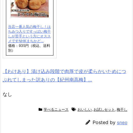
当店一番人気の梅干し！は
ちみつ入りですっぱい梅干
しが苦手という方にオスス
メですNHKまちかど…
価格：935円（税込、送料
別）
【わけあり】漬け込み段階で肉厚で皮が柔らかいためにつ
ぶれてしまった訳ありの【紀州南高梅】…
なし
学べるニュース
おいしい
,
お試しセット
,
梅干し
Posted by
sneo