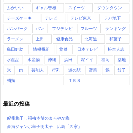
ふかいい
ギャル曽根
スイーツ
ダウンタウン
チーズケーキ
テレビ
テレビ東京
デパ地下
ハンバーグ
パン
フジテレビ
フルーツ
ランキング
ラーメン
上田
健康食品
北海道
和菓子
島田紳助
情報番組
惣菜
日本テレビ
松本人志
水産品
水産物
沖縄
浜田
深イイ
福岡
築地
米
肉
芸能人
行列
道の駅
野菜
鍋
餃子
麺類
ＴＢＳ
最近の投稿
紀州梅干し福梅本舗のまろやか梅
豪海ジャンボ辛子明太子、広島「久家」