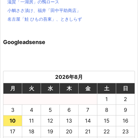
滋賀「一湖房」の鴨ロース
小鯛ささ漬け、福井「田中平助商店」
名古屋「鮭 ひもの吾東」、ときしらず
Googleadsense
2026年8月
月
火
水
木
金
土
日
1
2
3
4
5
6
7
8
9
10
11
12
13
14
15
16
17
18
19
20
21
22
23