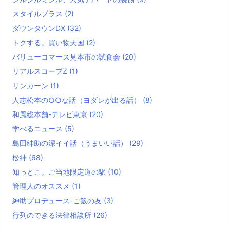
スタイルプラス
(2)
ダウンタウンDX
(32)
トクする。買い物天国
(2)
バリューコマース見本市の試食会
(20)
リアルスコープZ
(1)
リンカーン
(1)
人志松本の○○な話（ヨダレが出る話）
(8)
和風総本舗-テレビ東京
(20)
学べるニュース
(5)
島田紳助の深イイ話（うまいい話）
(29)
松紳
(68)
知っとこ。ご当地限定道の駅
(10)
管理人のオススメ
(1)
紳助プロデュース-ご飯の友
(3)
行列のできる法律相談所
(26)