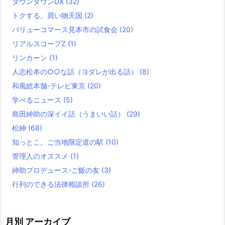
ダウンタウンDX
(32)
トクする。買い物天国
(2)
バリューコマース見本市の試食会
(20)
リアルスコープZ
(1)
リンカーン
(1)
人志松本の○○な話（ヨダレが出る話）
(8)
和風総本舗-テレビ東京
(20)
学べるニュース
(5)
島田紳助の深イイ話（うまいい話）
(29)
松紳
(68)
知っとこ。ご当地限定道の駅
(10)
管理人のオススメ
(1)
紳助プロデュース-ご飯の友
(3)
行列のできる法律相談所
(26)
月別 アーカイブ