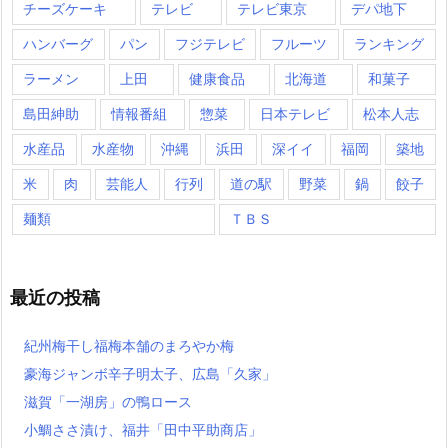
チーズケーキ
テレビ
テレビ東京
デパ地下
ハンバーグ
パン
フジテレビ
フルーツ
ランキング
ラーメン
上田
健康食品
北海道
和菓子
島田紳助
情報番組
惣菜
日本テレビ
松本人志
水産品
水産物
沖縄
浜田
深イイ
福岡
築地
米
肉
芸能人
行列
道の駅
野菜
鍋
餃子
麺類
ＴＢＳ
最近の投稿
紀州梅干し福梅本舗のまろやか梅
豪海ジャンボ辛子明太子、広島「久家」
滋賀「一湖房」の鴨ロース
小鯛ささ漬け、福井「田中平助商店」