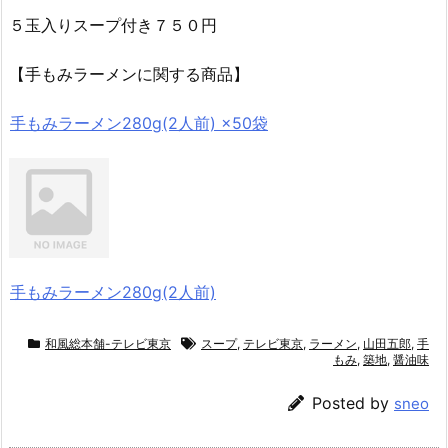
５玉入りスープ付き７５０円
【手もみラーメンに関する商品】
手もみラーメン280g(2人前) ×50袋
手もみラーメン280g(2人前)
和風総本舗-テレビ東京
スープ
,
テレビ東京
,
ラーメン
,
山田五郎
,
手
もみ
,
築地
,
醤油味
Posted by
sneo